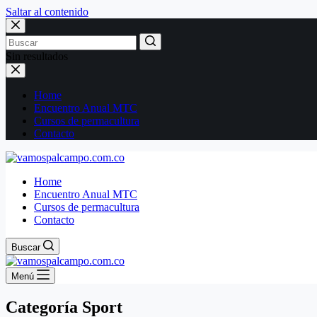
Saltar al contenido
Sin resultados
Home
Encuentro Anual MTC
Cursos de permacultura
Contacto
Home
Encuentro Anual MTC
Cursos de permacultura
Contacto
Buscar
Menú
Categoría
Sport