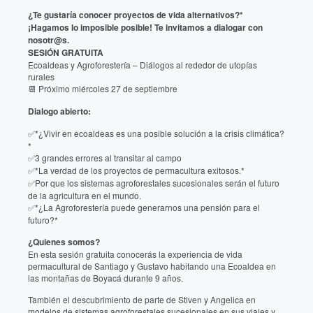
¿Te gustaría conocer proyectos de vida alternativos?*
¡Hagamos lo imposible posible! Te invitamos a dialogar con
nosotr@s.
SESIÓN GRATUITA
Ecoaldeas y Agroforestería – Diálogos al rededor de utopías
rurales
Próximo miércoles 27 de septiembre
📆
Dialogo abierto:
*¿Vivir en ecoaldeas es una posible solución a la crisis climática?
✅
*
3 grandes errores al transitar al campo
✅
*La verdad de los proyectos de permacultura exitosos.*
✅
Por que los sistemas agroforestales sucesionales serán el futuro
✅
de la agricultura en el mundo.
*¿La Agroforestería puede generarnos una pensión para el
✅
futuro?*
¿Quienes somos?
En esta sesión gratuita conocerás la experiencia de vida
permacultural de Santiago y Gustavo habitando una Ecoaldea en
las montañas de Boyacá durante 9 años.
También el descubrimiento de parte de Stiven y Angelica en
modelos de sistemas agroforestales sucesionales en sus viajes y