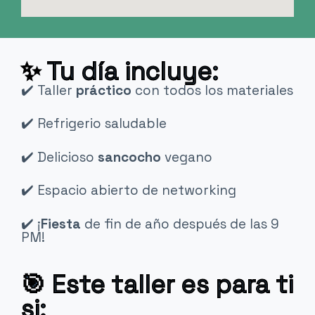
✨ Tu día incluye:
✔️ Taller
práctico
con todos los materiales
✔️ Refrigerio saludable
✔️ Delicioso
sancocho
vegano
✔️ Espacio abierto de networking
✔️ ¡
Fiesta
de fin de año después de las 9
PM!
🎯 Este taller es para ti
si: