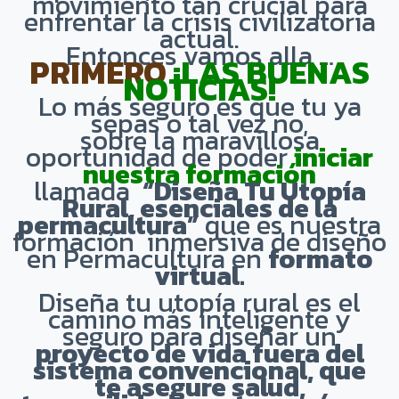
movimiento tan crucial para
enfrentar la crisis civilizatoria
actual.
Entonces vamos alla …
PRIMERO
¡LAS BUENAS
NOTICIAS!
Lo más seguro es que tu ya
sepas o tal vez no,
sobre la maravillosa
oportunidad de poder
iniciar
nuestra formación
llamada
“Diseña Tu Utopía
Rural, esenciales de la
permacultura”
que es nuestra
formación inmersiva de diseño
en Permacultura en
formato
virtual.
Diseña tu utopía rural es el
camino más inteligente y
seguro para diseñar un
proyecto de vida fuera del
sistema convencional, que
te asegure salud,