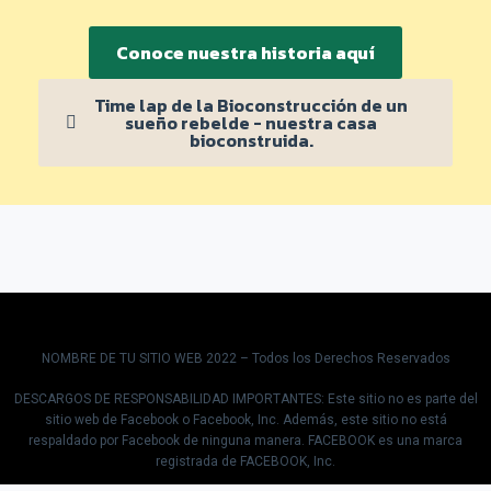
Conoce nuestra historia aquí
Time lap de la Bioconstrucción de un
sueño rebelde - nuestra casa
bioconstruida.
NOMBRE DE TU SITIO WEB 2022 – Todos los Derechos Reservados
DESCARGOS DE RESPONSABILIDAD IMPORTANTES: Este sitio no es parte del
sitio web de Facebook o Facebook, Inc. Además, este sitio no está
respaldado por Facebook de ninguna manera. FACEBOOK es una marca
registrada de FACEBOOK, Inc.