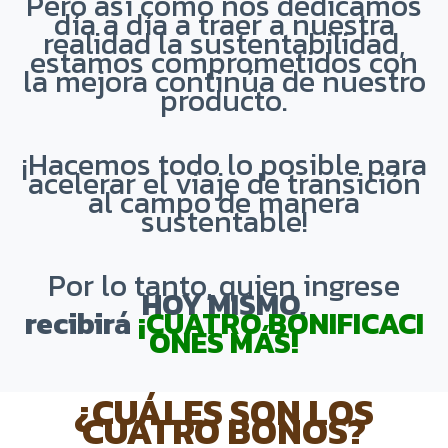
Pero así como nos dedicamos
día a día a traer a nuestra
realidad la sustentabilidad,
estamos comprometidos con
la mejora continúa de nuestro
producto.
¡Hacemos todo lo posible para
acelerar el viaje de transición
al campo de manera
sustentable!
Por lo tanto, quien ingrese
HOY MISMO,
recibirá
¡CUATRO
BONIFICACI
ONES MÁS!
¿CUÁLES SON LOS
CUATRO BONOS?