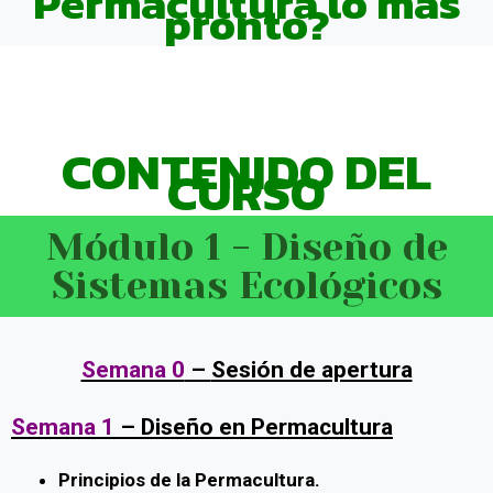
Permacultura lo más
pronto?
CONTENIDO DEL
CURSO
Módulo 1 - Diseño de
Sistemas Ecológicos
Semana 0
–
Sesión de apertura
Semana 1
– Diseño en Permacultura
Principios de la Permacultura.