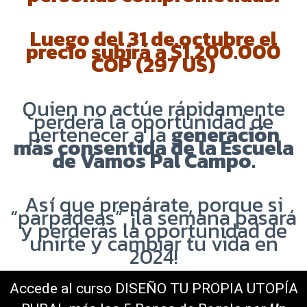
Luego del 31 de octubre el
precio subirá a $1.200.000
COP (297 US)
Quien no actúe rápidamente
perderá la oportunidad de
pertenecer a la
generación
más consentida de la Escuela
de Vamos Pal Campo.
Así que prepárate, porque si
“parpadeas”, ¡la semana pasará
y perderás la oportunidad de
unirte y cambiar tu vida en
2024!
Accede al curso DISEÑO TU PROPIA UTOPÍA