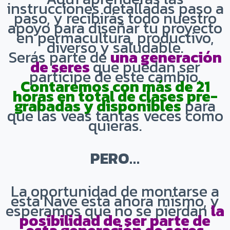
instrucciones detalladas paso a
paso, y recibirás todo nuestro
apoyo para diseñar tu proyecto
en permacultura, productivo,
diverso y saludable.
Serás parte de
una generación
de seres
que puedan ser
participe de este cambio.
Contaremos con más de 21
horas en total de clases pre-
grabadas y disponibles
para
que las veas tantas veces como
quieras.
PERO…
La oportunidad de montarse a
esta Nave esta ahora mismo, y
esperamos que no se pierdan
la
posibilidad de ser parte de