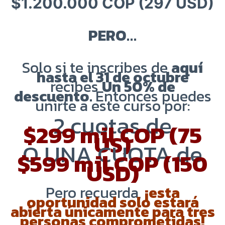
$1.200.000 COP (297 USD)
PERO…
Solo si te inscribes de
aquí
hasta el 31 de octubre
recibes
Un 50% de
descuento.
Entonces puedes
unirte a este curso por:
2 cuotas de
$299 mil COP (75
US)
O UNA CUOTA de
$599 mil COP (150
USD)
Pero recuerda,
¡esta
oportunidad solo estará
abierta únicamente para tres
personas comprometidas!