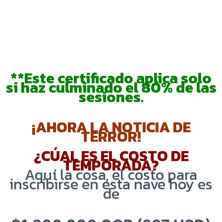
**Este certificado aplica solo
si haz culminado el 80% de las
sesiones.
¡AHORA LA NOTICIA DE
TERROR!
¿CÚAL ES EL COSTO DE
TEMPORADA?
Aquí la cosa, el costo para
inscribirse en esta nave hoy es
de