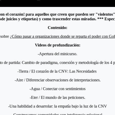
con el corazón! para aquellos que creen que pueden ser "violentos"
de juicios y etiquetas) y como trascender estas miradas. *** Espe
Contenido:
 sobre
¿Cómo pasar a organizaciones donde se reparta el poder con G
Videos de profundización:
-Apertura del minicurso.
to de partida: Cambio de paradigma, conexión y metodología de los 4 p
-Tierra / El corazón de la CNV: Las Necesidades
-Aire / Diferenciar observaciones de interpretaciones.
-Agua / Conectar con sentimientos
-Eter / El mundo de las peticiones.
-Una habilidad a desarrolar: la empatía bajo la luz de la CNV
-Construyamos comunidades con inteligencia relacional.