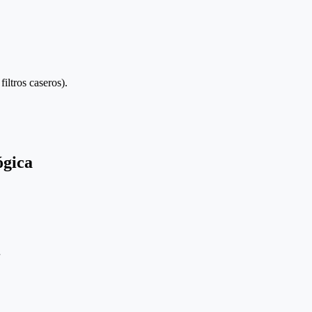
iltros caseros).
ógica
.