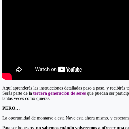
Aquí aprenderás las instrucciones detalladas paso a paso, y recibirás 
Serás parte de la
tercera generación de seres
que puedan ser particip
tantas veces como quieras.
PERO…
La oportunidad de montarse a esta Nave esta ahora mismo, y esperam
Para ser honestos,
no sabemos cuándo volveremos a ofrecer una o