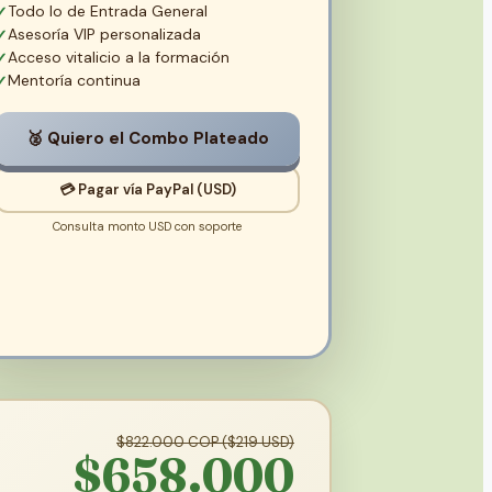
Todo lo de Entrada General
Asesoría VIP personalizada
Acceso vitalicio a la formación
Mentoría continua
🥈 Quiero el Combo Plateado
💳 Pagar vía PayPal (USD)
Consulta monto USD con soporte
$822.000 COP ($219 USD)
$658.000