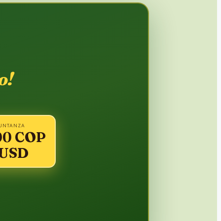
o!
JUNTANZA
00 COP
 USD