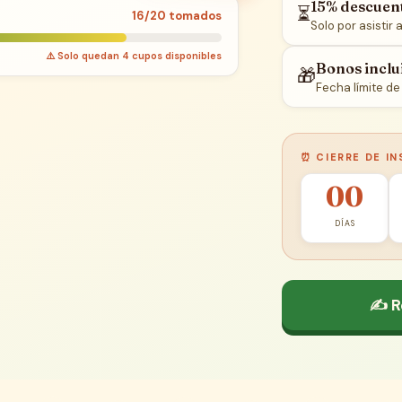
15% descuent
⏳
16/20 tomados
Solo por asistir 
⚠️ Solo quedan 4 cupos disponibles
Bonos inclu
🎁
Fecha límite de
⏰ CIERRE DE IN
00
DÍAS
✍️ R