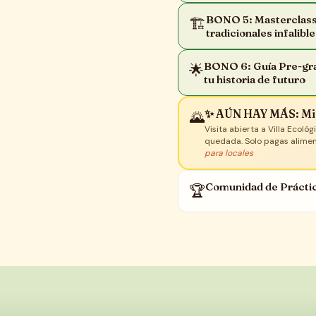
BONO 5: Masterclass 
🏗️
tradicionales infalibl
BONO 6: Guía Pre-gra
🌟
tu historia de futuro
✨ AÚN HAY MÁS: Min
🌄
Visita abierta a Villa Ecol
quedada. Solo pagas alimen
para locales
Comunidad de Práctic
🏆