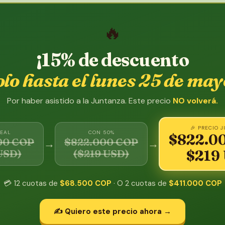
🔥
¡15% de descuento
olo hasta el lunes 25 de may
Por haber asistido a la Juntanza. Este precio
NO volverá.
🎉 PRECIO 
REAL
CON 50%
$822.0
00 COP
$822.000 COP
→
→
USD)
($219 USD)
$219
💳 12 cuotas de
$68.500 COP
· O 2 cuotas de
$411.000 COP
✍️ Quiero este precio ahora →