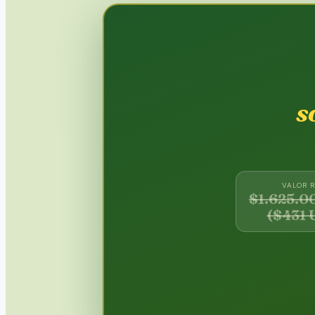
s
VALOR 
$1.625.0
($431 