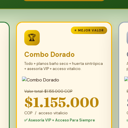
⭐ MEJOR VALOR
🏆
Combo Dorado
Todo + planos baño seco + huerta sintrópica
+ asesoría VIP + acceso vitalicio.
Valor total: $1.155.000 COP
$1.155.000
COP / acceso vitalicio
✅ Asesoría VIP + Acceso Para Siempre