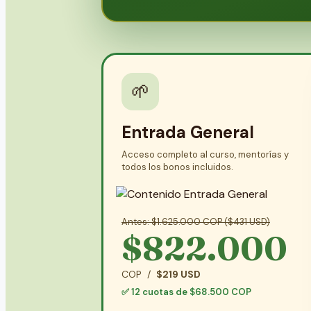
🌱
Entrada General
Acceso completo al curso, mentorías y
todos los bonos incluidos.
Antes: $1.625.000 COP ($431 USD)
$822.000
COP /
$219 USD
✅ 12 cuotas de $68.500 COP