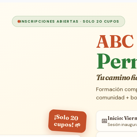
INSCRIPCIONES ABIERTAS · SOLO 20 CUPOS
ABC 
Per
Tu camino h
Formación compl
comunidad + bon
¡Solo 20
Inicio: Vie
📅
cupos! 🌱
Sesión inaugur