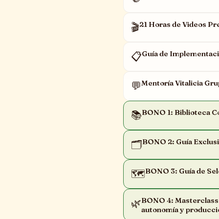
21 Horas de Videos P
🎬
Guía de Implementaci
📋
Mentoría Vitalicia G
💬
BONO 1: Biblioteca C
📚
BONO 2: Guía Exclus
🗂️
BONO 3: Guía de Sel
🗺️
BONO 4: Masterclass d
🌿
autonomía y producci