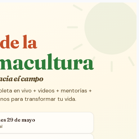
de la
macultura
acia el campo
eta en vivo + videos + mentorías +
os para transformar tu vida.
rnes 29 de mayo
al